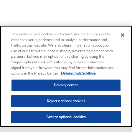
This website uses cookies and other tracking technologies to
enhance user experience and to analyze performance and
traffic on our website. We also share information about your
use of our site with our social media, advertising and analytics
partners, but you may opt out of this sharing by using the
“Reject optional cookies” button or by opt-out preference
signal from your browser. You may find further information and
options in the Privacy Center.
Datenschutzrichtlinie
Privacy center
Reject optional cookies
Accept optional cookies