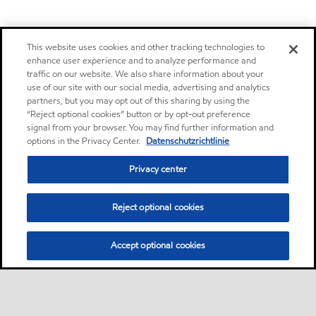
This website uses cookies and other tracking technologies to
enhance user experience and to analyze performance and
traffic on our website. We also share information about your
use of our site with our social media, advertising and analytics
partners, but you may opt out of this sharing by using the
“Reject optional cookies” button or by opt-out preference
signal from your browser. You may find further information and
options in the Privacy Center.
Datenschutzrichtlinie
Privacy center
Reject optional cookies
Accept optional cookies