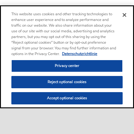
This website uses cookies and other tracking technologies to
enhance user experience and to analyze performance and
traffic on our website. We also share information about your
use of our site with our social media, advertising and analytics
partners, but you may opt out of this sharing by using the
“Reject optional cookies” button or by opt-out preference
signal from your browser. You may find further information and
options in the Privacy Center.
Datenschutzrichtlinie
Privacy center
Reject optional cookies
Accept optional cookies