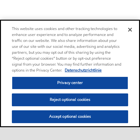
This website uses cookies and other tracking technologies to
enhance user experience and to analyze performance and
traffic on our website. We also share information about your
use of our site with our social media, advertising and analytics
partners, but you may opt out of this sharing by using the
“Reject optional cookies” button or by opt-out preference
signal from your browser. You may find further information and
options in the Privacy Center.
Datenschutzrichtlinie
Privacy center
Reject optional cookies
Accept optional cookies