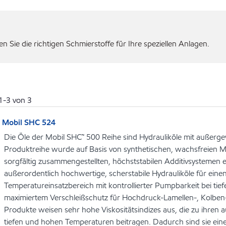
 Sie die richtigen Schmierstoffe für Ihre speziellen Anlagen.
1
-
3
von
3
Mobil SHC 524
Die Öle der Mobil SHC™ 500 Reihe sind Hydrauliköle mit außerge
Produktreihe wurde auf Basis von synthetischen, wachsfreien M
sorgfältig zusammengestellten, höchststabilen Additivsystemen e
außerordentlich hochwertige, scherstabile Hydrauliköle für eine
Temperatureinsatzbereich mit kontrollierter Pumpbarkeit bei ti
maximiertem Verschleißschutz für Hochdruck-Lamellen-, Kolbe
Produkte weisen sehr hohe Viskositätsindizes aus, die zu ihren 
tiefen und hohen Temperaturen beitragen. Dadurch sind sie ein