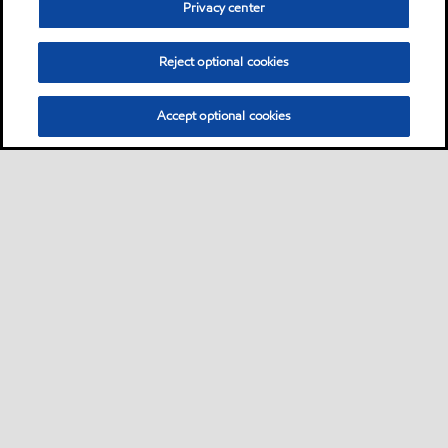
Privacy center
Reject optional cookies
Accept optional cookies
Sitemap
Industrieschmierstoffe
Lösungen nach Branche
•
•
•