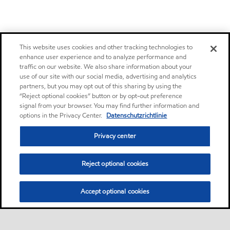
This website uses cookies and other tracking technologies to
enhance user experience and to analyze performance and
traffic on our website. We also share information about your
use of our site with our social media, advertising and analytics
partners, but you may opt out of this sharing by using the
“Reject optional cookies” button or by opt-out preference
signal from your browser. You may find further information and
options in the Privacy Center.
Datenschutzrichtlinie
Privacy center
Reject optional cookies
Accept optional cookies