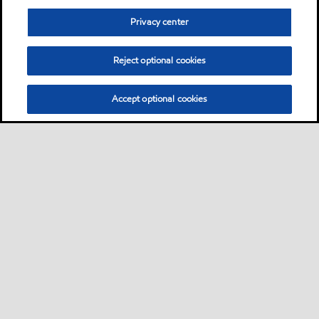
Privacy center
Reject optional cookies
Accept optional cookies
Sitemap
Industrieschmierstoffe
Lösungen nach Branche
•
•
•