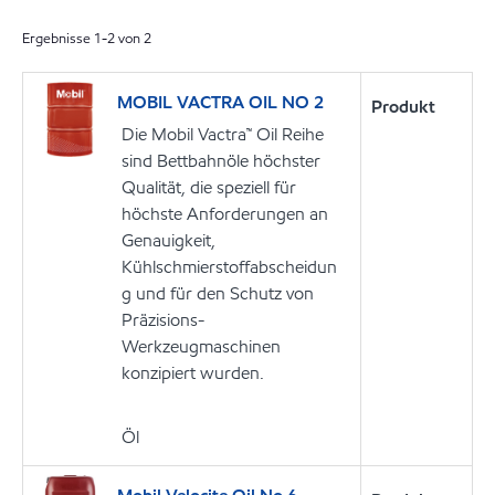
Ergebnisse
1
-
2
von
2
MOBIL VACTRA OIL NO 2
Produkt
Die Mobil Vactra™ Oil Reihe
sind Bettbahnöle höchster
Qualität, die speziell für
höchste Anforderungen an
Genauigkeit,
Kühlschmierstoffabscheidun
g und für den Schutz von
Präzisions-
Werkzeugmaschinen
konzipiert wurden.
Öl