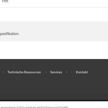
Fett
ezifikation.
Technische Ressourcen
Services
Kontakt
•
•
•
•
r experience and to analyze performance and traffic