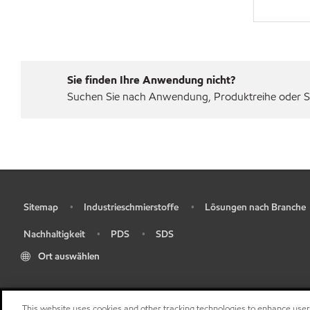
Sie finden Ihre Anwendung nicht?
Suchen Sie nach Anwendung, Produktreihe oder Sp
Sitemap
Industrieschmierstoffe
Lösungen nach Branche
•
•
•
Nachhaltigkeit
PDS
SDS
•
•
•
Ort auswählen
This website uses cookies and other tracking technologies to enhance use