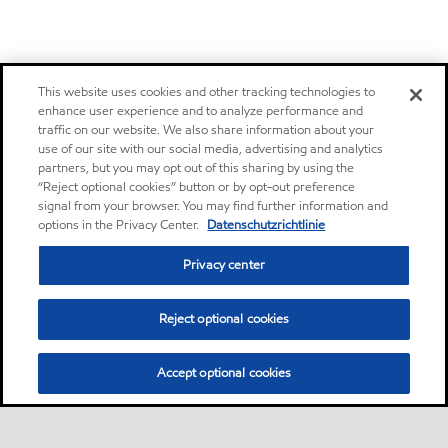
This website uses cookies and other tracking technologies to
enhance user experience and to analyze performance and
traffic on our website. We also share information about your
use of our site with our social media, advertising and analytics
partners, but you may opt out of this sharing by using the
“Reject optional cookies” button or by opt-out preference
signal from your browser. You may find further information and
options in the Privacy Center.
Datenschutzrichtlinie
Privacy center
Reject optional cookies
Accept optional cookies