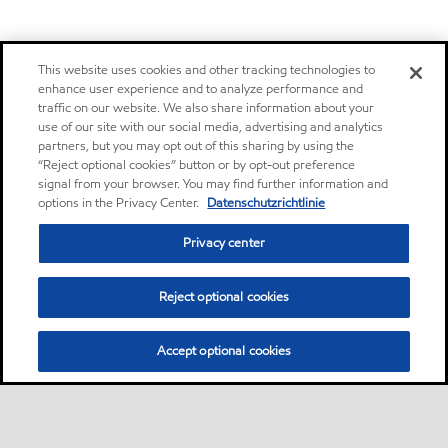
This website uses cookies and other tracking technologies to
enhance user experience and to analyze performance and
traffic on our website. We also share information about your
use of our site with our social media, advertising and analytics
partners, but you may opt out of this sharing by using the
“Reject optional cookies” button or by opt-out preference
signal from your browser. You may find further information and
options in the Privacy Center.
Datenschutzrichtlinie
Privacy center
Reject optional cookies
Accept optional cookies