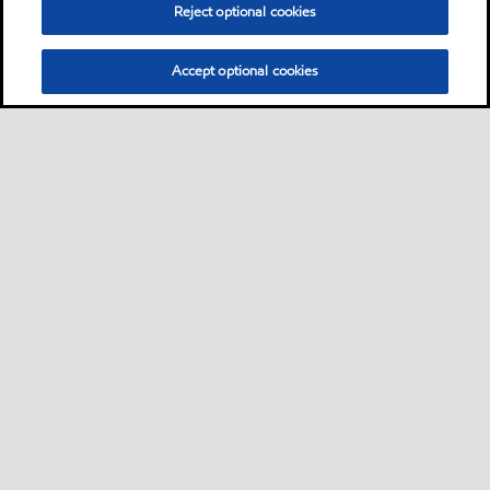
Reject optional cookies
Accept optional cookies
Sitemap
Industrieschmierstoffe
Lösungen nach Branche
•
•
•
Technische Ressourcen
Services
Kontakt
Nachhaltigkeit
•
•
•
•
•