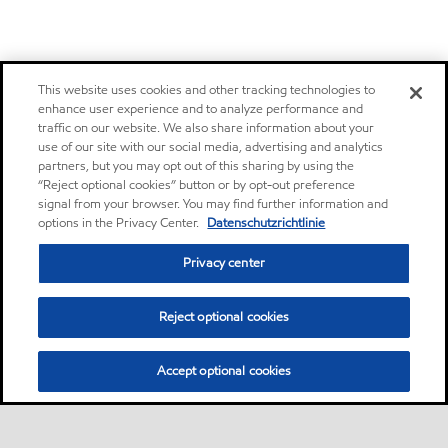
This website uses cookies and other tracking technologies to
enhance user experience and to analyze performance and
traffic on our website. We also share information about your
use of our site with our social media, advertising and analytics
partners, but you may opt out of this sharing by using the
“Reject optional cookies” button or by opt-out preference
signal from your browser. You may find further information and
options in the Privacy Center.
Datenschutzrichtlinie
Privacy center
Reject optional cookies
Accept optional cookies