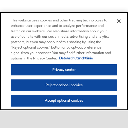
This website uses cookies and other tracking technologies to
enhance user experience and to analyze performance and
traffic on our website. We also share information about your
use of our site with our social media, advertising and analytics
partners, but you may opt out of this sharing by using the
“Reject optional cookies” button or by opt-out preference
signal from your browser. You may find further information and
options in the Privacy Center.
Datenschutzrichtlinie
Privacy center
Reject optional cookies
Accept optional cookies