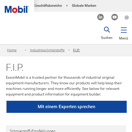
Geschäftsbereiche
Globale Marken
•
Suchen
Menü
Home
Industrieschmierstoffe
F.I.P.
F.I.P.
ExxonMobil is a trusted partner for thousands of industrial original
equipment manufacturers. They know our products will help keep their
machines running longer and more efficiently. See below for relevant
equipment and product information for equipment builder.
Mit einem Experten sprechen
Schmierstoff-Empfehlungen