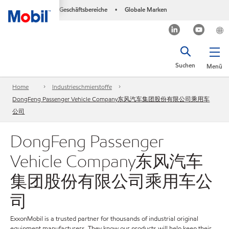
Geschäftsbereiche
Globale Marken
•
Suchen
Menü
Home
Industrieschmierstoffe
DongFeng Passenger Vehicle Company东风汽车集团股份有限公司乘用车
公司
DongFeng Passenger
Vehicle Company东风汽车
集团股份有限公司乘用车公
司
ExxonMobil is a trusted partner for thousands of industrial original
equipment manufacturers. They know our products will help keep their