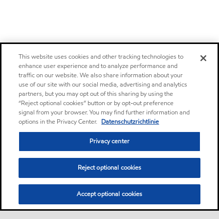
This website uses cookies and other tracking technologies to
enhance user experience and to analyze performance and
traffic on our website. We also share information about your
use of our site with our social media, advertising and analytics
partners, but you may opt out of this sharing by using the
“Reject optional cookies” button or by opt-out preference
signal from your browser. You may find further information and
options in the Privacy Center.
Datenschutzrichtlinie
Privacy center
Reject optional cookies
Accept optional cookies