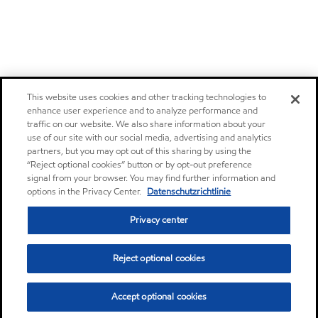
This website uses cookies and other tracking technologies to
enhance user experience and to analyze performance and
traffic on our website. We also share information about your
use of our site with our social media, advertising and analytics
partners, but you may opt out of this sharing by using the
“Reject optional cookies” button or by opt-out preference
signal from your browser. You may find further information and
options in the Privacy Center.
Datenschutzrichtlinie
Privacy center
Reject optional cookies
Accept optional cookies