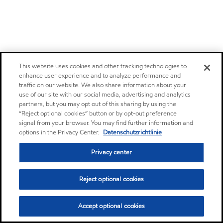
This website uses cookies and other tracking technologies to
enhance user experience and to analyze performance and
traffic on our website. We also share information about your
use of our site with our social media, advertising and analytics
partners, but you may opt out of this sharing by using the
“Reject optional cookies” button or by opt-out preference
signal from your browser. You may find further information and
options in the Privacy Center.
Datenschutzrichtlinie
Privacy center
Reject optional cookies
Accept optional cookies