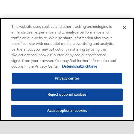
This website uses cookies and other tracking technologies to
enhance user experience and to analyze performance and
traffic on our website. We also share information about your
use of our site with our social media, advertising and analytics
partners, but you may opt out of this sharing by using the
“Reject optional cookies” button or by opt-out preference
signal from your browser. You may find further information and
options in the Privacy Center.
Datenschutzrichtlinie
Privacy center
Reject optional cookies
Accept optional cookies