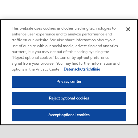
This website uses cookies and other tracking technologies to
enhance user experience and to analyze performance and
traffic on our website. We also share information about your
use of our site with our social media, advertising and analytics
partners, but you may opt out of this sharing by using the
“Reject optional cookies” button or by opt-out preference
signal from your browser. You may find further information and
options in the Privacy Center.
Datenschutzrichtlinie
Privacy center
Reject optional cookies
Accept optional cookies