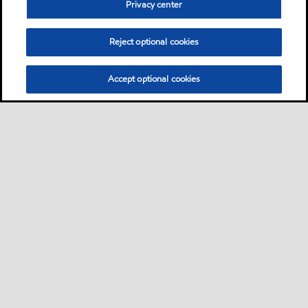
Privacy center
Reject optional cookies
Accept optional cookies
Sitemap
Industrieschmierstoffe
Lösungen nach Branche
•
•
•