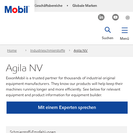
Geschäftsbereiche
Globale Marken
•
Suchen
Menü
Home
Industrieschmierstoffe
Agila NV
Agila NV
ExxonMobil is a trusted partner for thousands of industrial original
equipment manufacturers. They know our products will help keep their
machines running longer and more efficiently. See below for relevant
equipment and product information for equipment builder.
Mit einem Experten sprechen
Schmierstoff-Empfehlungen