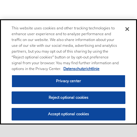
This website uses cookies and other tracking technologies to
enhance user experience and to analyze performance and
traffic on our website. We also share information about your
use of our site with our social media, advertising and analytics
partners, but you may opt out of this sharing by using the
“Reject optional cookies” button or by opt-out preference
signal from your browser. You may find further information and
options in the Privacy Center.
Datenschutzrichtlinie
Privacy center
Reject optional cookies
Accept optional cookies