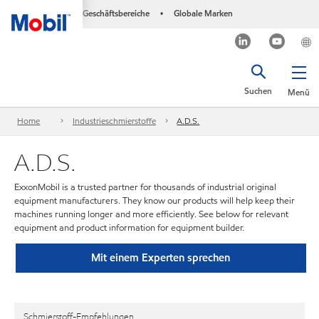
Geschäftsbereiche
Globale Marken
•
Suchen
Menü
Home
Industrieschmierstoffe
A.D.S.
A.D.S.
ExxonMobil is a trusted partner for thousands of industrial original
equipment manufacturers. They know our products will help keep their
machines running longer and more efficiently. See below for relevant
equipment and product information for equipment builder.
Mit einem Experten sprechen
Schmierstoff-Empfehlungen