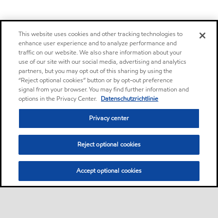
This website uses cookies and other tracking technologies to
enhance user experience and to analyze performance and
traffic on our website. We also share information about your
use of our site with our social media, advertising and analytics
partners, but you may opt out of this sharing by using the
“Reject optional cookies” button or by opt-out preference
signal from your browser. You may find further information and
options in the Privacy Center.
Datenschutzrichtlinie
Privacy center
Reject optional cookies
Accept optional cookies