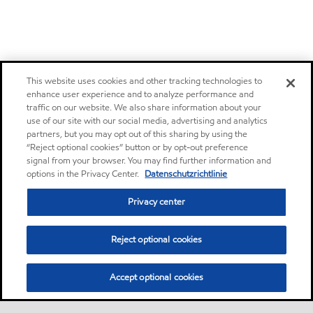
This website uses cookies and other tracking technologies to
enhance user experience and to analyze performance and
traffic on our website. We also share information about your
use of our site with our social media, advertising and analytics
partners, but you may opt out of this sharing by using the
“Reject optional cookies” button or by opt-out preference
signal from your browser. You may find further information and
options in the Privacy Center.
Datenschutzrichtlinie
Privacy center
Reject optional cookies
Accept optional cookies