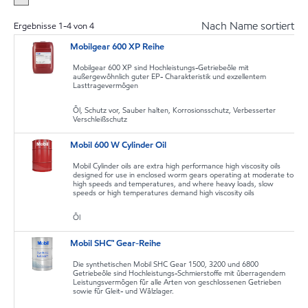
Nach Name sortiert
Ergebnisse
1
-
4
von
4
Mobilgear 600 XP Reihe
Mobilgear 600 XP sind Hochleistungs-Getriebeöle mit
außergewöhnlich guter EP- Charakteristik und exzellentem
Lasttragevermögen
Öl, Schutz vor, Sauber halten, Korrosionsschutz, Verbesserter
Verschleißschutz
Mobil 600 W Cylinder Oil
Mobil Cylinder oils are extra high performance high viscosity oils
designed for use in enclosed worm gears operating at moderate to
high speeds and temperatures, and where heavy loads, slow
speeds or high temperatures demand high viscosity oils
Öl
Mobil SHC™ Gear-Reihe
Die synthetischen Mobil SHC Gear 1500, 3200 und 6800
Getriebeöle sind Hochleistungs-Schmierstoffe mit überragendem
Leistungsvermögen für alle Arten von geschlossenen Getrieben
sowie für Gleit- und Wälzlager.