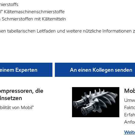
ierstoffs
il™ Kältemaschinenschmierstoffe
n Schmierstoffen mit Kältemitteln
en tabellarischen Leitfaden und weitere nützliche Informationen 
 einem Experten
An einen Kollegen senden
ompressoren, die
Mobi
insetzen
Umwel
ilität von Mobil™
Fakto
Erfah
Anfo
Weit