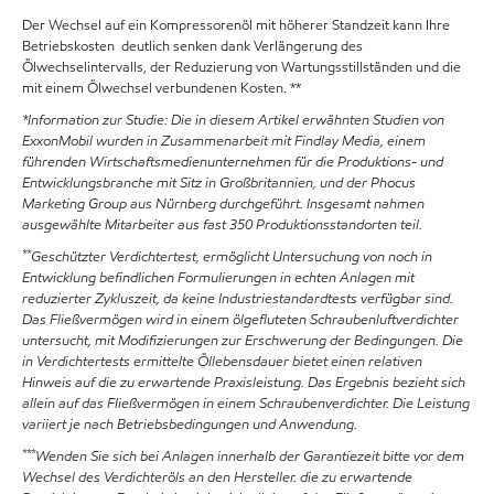
Der Wechsel auf ein Kompressorenöl mit höherer Standzeit kann Ihre
Betriebskosten deutlich senken dank Verlängerung des
Ölwechselintervalls, der Reduzierung von Wartungsstillständen und die
mit einem Ölwechsel verbundenen Kosten. **
*Information zur Studie: Die in diesem Artikel erwähnten Studien von
ExxonMobil wurden in Zusammenarbeit mit Findlay Media, einem
führenden Wirtschaftsmedienunternehmen für die Produktions- und
Entwicklungsbranche mit Sitz in Großbritannien, und der Phocus
Marketing Group aus Nürnberg durchgeführt. Insgesamt nahmen
ausgewählte Mitarbeiter aus fast 350 Produktionsstandorten teil.
**
Geschützter Verdichtertest, ermöglicht Untersuchung von noch in
Entwicklung befindlichen Formulierungen in echten Anlagen mit
reduzierter Zykluszeit, da keine Industriestandardtests verfügbar sind.
Das Fließvermögen wird in einem ölgefluteten Schraubenluftverdichter
untersucht, mit Modifizierungen zur Erschwerung der Bedingungen. Die
in Verdichtertests ermittelte Öllebensdauer bietet einen relativen
Hinweis auf die zu erwartende Praxisleistung. Das Ergebnis bezieht sich
allein auf das Fließvermögen in einem Schraubenverdichter. Die Leistung
variiert je nach Betriebsbedingungen und Anwendung.
***
Wenden Sie sich bei Anlagen innerhalb der Garantiezeit bitte vor dem
Wechsel des Verdichteröls an den Hersteller. die zu erwartende