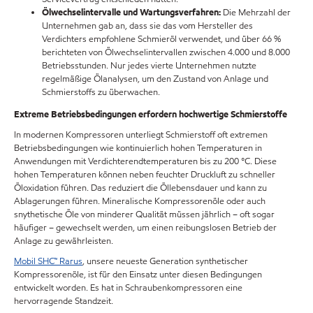
Ölwechselintervalle und Wartungsverfahren:
Die Mehrzahl der
Unternehmen gab an, dass sie das vom Hersteller des
Verdichters empfohlene Schmieröl verwendet, und über 66 %
berichteten von Ölwechselintervallen zwischen 4.000 und 8.000
Betriebsstunden. Nur jedes vierte Unternehmen nutzte
regelmäßige Ölanalysen, um den Zustand von Anlage und
Schmierstoffs zu überwachen.
Extreme Betriebsbedingungen erfordern hochwertige Schmierstoffe
In modernen Kompressoren unterliegt Schmierstoff oft extremen
Betriebsbedingungen wie kontinuierlich hohen Temperaturen in
Anwendungen mit Verdichterendtemperaturen bis zu 200 °C. Diese
hohen Temperaturen können neben feuchter Druckluft zu schneller
Öloxidation führen. Das reduziert die Öllebensdauer und kann zu
Ablagerungen führen. Mineralische Kompressorenöle oder auch
snythetische Öle von minderer Qualität müssen jährlich – oft sogar
häufiger – gewechselt werden, um einen reibungslosen Betrieb der
Anlage zu gewährleisten.
Mobil SHC™ Rarus
, unsere neueste Generation synthetischer
Kompressorenöle, ist für den Einsatz unter diesen Bedingungen
entwickelt worden. Es hat in Schraubenkompressoren eine
hervorragende Standzeit.