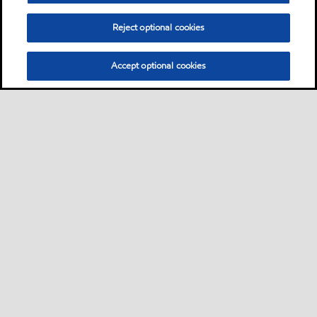
Reject optional cookies
Accept optional cookies
Sitemap
Industrieschmierstoffe
Lösungen nach Branche
•
•
•