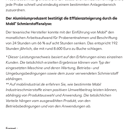
jede Probe schnell und eindeutig einem bestimmten Anlagenbereich
zuzuordnen.
Der Aluminiumproduzent bestätigt die Effizienzsteigerung durch die
Mobil℠ Schmierstoffanalyse:
Der texanische Hersteller konnte mit der Einführung von Mobil℠ den
monatlichen Arbeitsaufwand für Probenentnahmen und Beschriftung
von 24 Stunden um 66 % auf acht Stunden senken. Das entspricht 192
Stunden jährlich, die mit rund 8.600 Euro zu Buche schlagen.
* Dieser Leistungsnachweis basiert auf den Erfahrungen eines einzelnen
Kunden. Die tatsächlich erzielten Ergebnisse können vom Typ der
eingesetzten Maschine und deren Wartung, Betriebs- und
Umgebungsbedingungen sowie dem zuvor verwendeten Schmierstoff
abhängen.
** Auf mobilindustrial.de erfahren Sie, wie bestimmte Mobil
Industrieschmierstoffe einen positiven Umweltbeitrag leisten können,
abhängig von Produktauswahl und Anwendung. Die tatsächlichen
Vorteile hängen vom ausgewählten Produkt, von den
Betriebsbedingungen und von den Anwendungen ab.
Format :