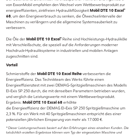
von ExxonMobil empfahlen den Wechsel vom Wettbewerbsprodukt zur
energieeffizienten, zinkfreien Hydraulikflüssigkeit
Mobil DTE 10 Excel™
68
, um den Energieverbrauch zu senken, die Ölwechselintervalle der
Maschinen zu verlängern und die allgemeine Systemsauberkeit zu
verbessern.
Die Öle der
Mobil DTE 10 Excel™
Reihe sind Hochleistungs-Hydrauliköle
mit Verschleißschutz, die speziell auf die Anforderungen moderner
Hochdruck-Hydrauliksysteme in industriellen und mobilen Anlagen
zugeschnitten sind.
Vorteil
Schmierstoffe der
Mobil DTE 10 Excel Reihe
verbesserten die
Energieeffizienz. Das Technikteam des Werks führte einen
Energieeffizienztest mit zwei DEMAG-Spritzgießmaschinen des Modells
El-Exis SP 250 durch, die mit denselben Parametern betrieben wurden,
und verglich die Leistungswerte mit einem Wettbewerbsprodukt.
Ergebnis:
Mobil DTE 10 Excel 68
erhöhte
die Energieeffizienz der DEMAG El-Exis SP 250 Spritzgießmaschine um
2,3 %. Für ein Werk mit 40 Spritzgießmaschinen entspricht dies einer
potenziellen jährlichen Einsparung von mehr als 17.000 €.
* Dieser Leistungsnachweis basiert auf den Erfahrungen eines einzelnen Kunden. Die
tatsächlich erzielten Ergebnisse können vom Typ der eingesetzten Maschine und