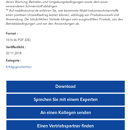
deren Wartung, Betriebs- und Umgebungsbedingungen sowie dem zuvor
verwendeten Schmierstoff abhängen.
** Auf mobilindustrial.de erfahren Sie, wie bestimmte Mobil Industrieschmierstoffe
einen positiven Umweltbeitrag leisten können, abhängig von Produktauswahl und
Anwendung. Die tatsächlichen Vorteile hängen vom ausgewählten Produkt, von den
Betriebsbedingungen und von den Anwendungen ab.
Format :
1616 kb PDF (DE)
Veröffentlicht :
20.11.2018
Kategorie :
Erfolgsgeschichten
Download
Sprechen Sie mit einem Experten
An einen Kollegen senden
Einen Vertriebspartner finden