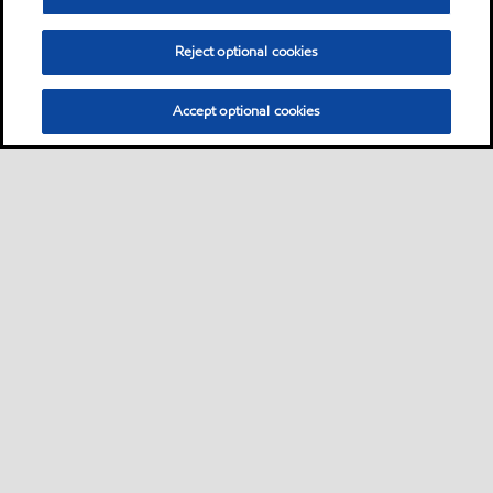
Reject optional cookies
Accept optional cookies
Sitemap
Industrieschmierstoffe
Lösungen nach Branche
•
•
•
Technische Ressourcen
Services
Kontakt
Nachhaltigkeit
•
•
•
•
•