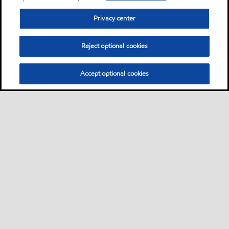
Privacy center
Reject optional cookies
Accept optional cookies
Sitemap
Industrieschmierstoffe
Lösungen nach Branche
•
•
•