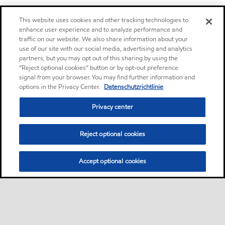
This website uses cookies and other tracking technologies to
enhance user experience and to analyze performance and
traffic on our website. We also share information about your
use of our site with our social media, advertising and analytics
partners, but you may opt out of this sharing by using the
“Reject optional cookies” button or by opt-out preference
signal from your browser. You may find further information and
options in the Privacy Center.
Datenschutzrichtlinie
Privacy center
Reject optional cookies
Accept optional cookies