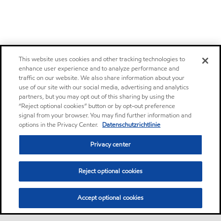
This website uses cookies and other tracking technologies to
enhance user experience and to analyze performance and
traffic on our website. We also share information about your
use of our site with our social media, advertising and analytics
partners, but you may opt out of this sharing by using the
“Reject optional cookies” button or by opt-out preference
signal from your browser. You may find further information and
options in the Privacy Center.
Datenschutzrichtlinie
Privacy center
Reject optional cookies
Accept optional cookies