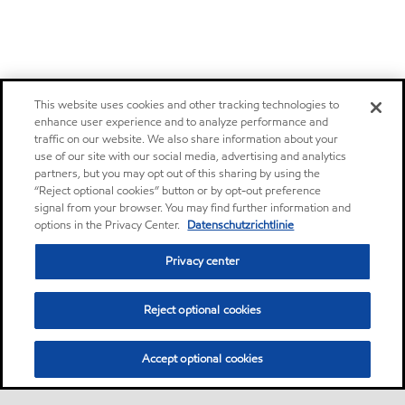
This website uses cookies and other tracking technologies to
enhance user experience and to analyze performance and
traffic on our website. We also share information about your
use of our site with our social media, advertising and analytics
partners, but you may opt out of this sharing by using the
“Reject optional cookies” button or by opt-out preference
signal from your browser. You may find further information and
options in the Privacy Center.
Datenschutzrichtlinie
Privacy center
Reject optional cookies
Accept optional cookies