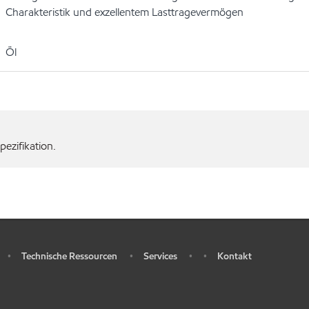
Charakteristik und exzellentem Lasttragevermögen
Öl
ezifikation.
Technische Ressourcen
Services
Kontakt
•
•
•
•