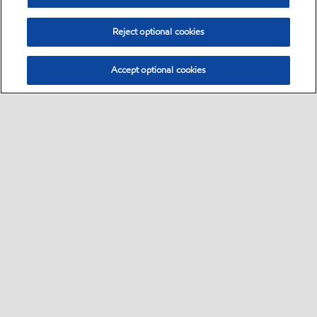
Reject optional cookies
Accept optional cookies
Sitemap
Global
Kontakt
Impressum
•
•
•
•