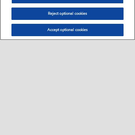
Reject optional cookies
Accept optional cookies
Sitemap
Global
Kontakt
Impressum
•
•
•
•