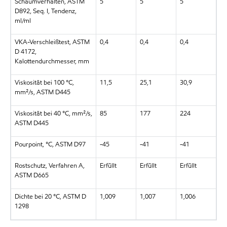
Schaumverhalten, ASTM
5
5
5
D892, Seq. I, Tendenz,
ml/ml
VKA-Verschleißtest, ASTM
0,4
0,4
0,4
D 4172,
Kalottendurchmesser, mm
Viskosität bei 100 °C,
11,5
25,1
30,9
mm²/s, ASTM D445
Viskosität bei 40 °C, mm²/s,
85
177
224
ASTM D445
Pourpoint, °C, ASTM D97
-45
-41
-41
Rostschutz, Verfahren A,
Erfüllt
Erfüllt
Erfüllt
ASTM D665
Dichte bei 20 °C, ASTM D
1,009
1,007
1,006
1298