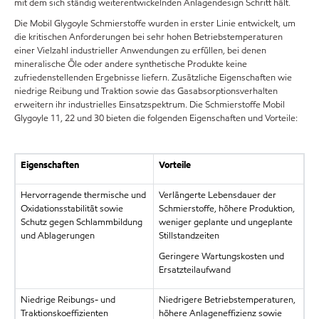
mit dem sich ständig weiterentwickelnden Anlagendesign Schritt hält.
Die Mobil Glygoyle Schmierstoffe wurden in erster Linie entwickelt, um
die kritischen Anforderungen bei sehr hohen Betriebstemperaturen
einer Vielzahl industrieller Anwendungen zu erfüllen, bei denen
mineralische Öle oder andere synthetische Produkte keine
zufriedenstellenden Ergebnisse liefern. Zusätzliche Eigenschaften wie
niedrige Reibung und Traktion sowie das Gasabsorptionsverhalten
erweitern ihr industrielles Einsatzspektrum. Die Schmierstoffe Mobil
Glygoyle 11, 22 und 30 bieten die folgenden Eigenschaften und Vorteile:
Eigenschaften
Vorteile
Hervorragende thermische und
Verlängerte Lebensdauer der
Oxidationsstabilität sowie
Schmierstoffe, höhere Produktion,
Schutz gegen Schlammbildung
weniger geplante und ungeplante
und Ablagerungen
Stillstandzeiten
Geringere Wartungskosten und
Ersatzteilaufwand
Niedrige Reibungs- und
Niedrigere Betriebstemperaturen,
Traktionskoeffizienten
höhere Anlageneffizienz sowie