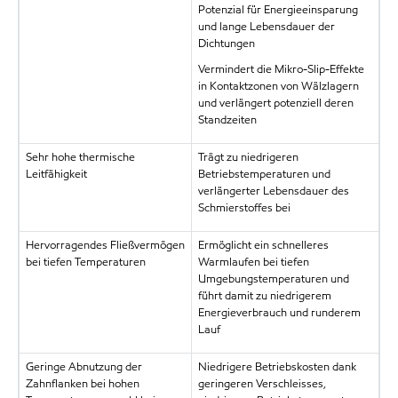
Potenzial für Energieeinsparung
und lange Lebensdauer der
Dichtungen
Vermindert die Mikro-Slip-Effekte
in Kontaktzonen von Wälzlagern
und verlängert potenziell deren
Standzeiten
Sehr hohe thermische
Trägt zu niedrigeren
Leitfähigkeit
Betriebstemperaturen und
verlängerter Lebensdauer des
Schmierstoffes bei
Hervorragendes Fließvermögen
Ermöglicht ein schnelleres
bei tiefen Temperaturen
Warmlaufen bei tiefen
Umgebungstemperaturen und
führt damit zu niedrigerem
Energieverbrauch und runderem
Lauf
Geringe Abnutzung der
Niedrigere Betriebskosten dank
Zahnflanken bei hohen
geringeren Verschleisses,