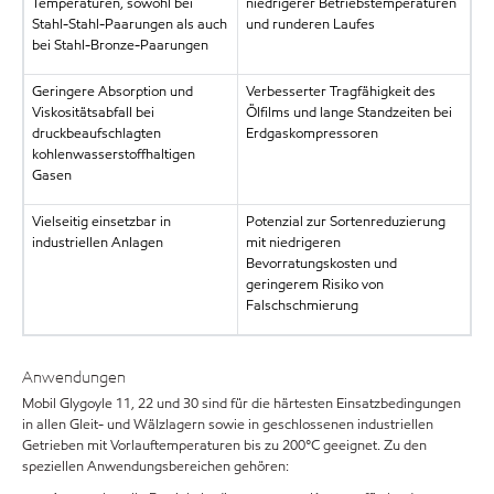
Temperaturen, sowohl bei
niedrigerer Betriebstemperaturen
Stahl-Stahl-Paarungen als auch
und runderen Laufes
bei Stahl-Bronze-Paarungen
Geringere Absorption und
Verbesserter Tragfähigkeit des
Viskositätsabfall bei
Ölfilms und lange Standzeiten bei
druckbeaufschlagten
Erdgaskompressoren
kohlenwasserstoffhaltigen
Gasen
Vielseitig einsetzbar in
Potenzial zur Sortenreduzierung
industriellen Anlagen
mit niedrigeren
Bevorratungskosten und
geringerem Risiko von
Falschschmierung
Anwendungen
Mobil Glygoyle 11, 22 und 30 sind für die härtesten Einsatzbedingungen
in allen Gleit- und Wälzlagern sowie in geschlossenen industriellen
Getrieben mit Vorlauftemperaturen bis zu 200°C geeignet. Zu den
speziellen Anwendungsbereichen gehören: