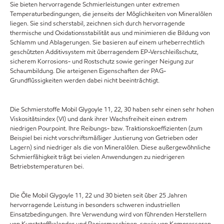
Sie bieten hervorragende Schmierleistungen unter extremen
Temperaturbedingungen, die jenseits der Möglichkeiten von Mineralölen
liegen. Sie sind scherstabil, zeichnen sich durch hervorragende
thermische und Oxidationsstabilität aus und minimieren die Bildung von
Schlamm und Ablagerungen. Sie basieren auf einem urheberrechtlich
geschützten Additivsystem mit überragendem EP-Verschleißschutz,
sicherem Korrosions- und Rostschutz sowie geringer Neigung zur
Schaumbildung. Die arteigenen Eigenschaften der PAG-
Grundflüssigkeiten werden dabei nicht beeinträchtigt.
Die Schmierstoffe Mobil Glygoyle 11, 22, 30 haben sehr einen sehr hohen
Viskositätsindex (VI) und dank ihrer Wachsfreiheit einen extrem
niedrigen Pourpoint. Ihre Reibungs- bzw. Traktionskoeffizienten (zum
Beispiel bei nicht vorschriftsmäßiger Justierung von Getrieben oder
Lagern) sind niedriger als die von Mineralölen. Diese außergewöhnliche
Schmierfähigkeit trägt bei vielen Anwendungen zu niedrigeren
Betriebstemperaturen bei.
Die Öle Mobil Glygoyle 11, 22 und 30 bieten seit über 25 Jahren
hervorragende Leistung in besonders schweren industriellen
Einsatzbedingungen. Ihre Verwendung wird von führenden Herstellern
von Kunststoffkalander und Papiermaschinen, sowie von Kompressoren