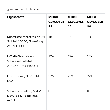
Typische Produktdaten
Eigenschaft
MOBIL
MOBIL
MOBIL
GLYGOYLE
GLYGOYLE
GLYGOYLE
11
22
30
Kupferstreifenkorrosion, 24
1B
1B
1B
Std. bei 100 °C, Einstufung,
ASTM D130
FZG-Prüfverfahren,
12+
12+
12+
Schadenskraftstufe,
A/8,3/90, ISO 14635-1
Flammpunkt, °C, ASTM
226
229
221
D92
Schaumverhalten, ASTM
0
0
0
D892, Seq. I, Stabilität,
ml/ml