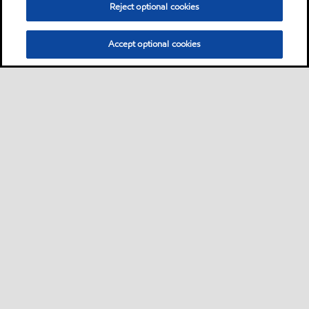
Reject optional cookies
Accept optional cookies
Sitemap
Industrieschmierstoffe
Lösungen nach Branche
•
•
•
Technische Ressourcen
Services
Kontakt
Nachhaltigkeit
•
•
•
•
•