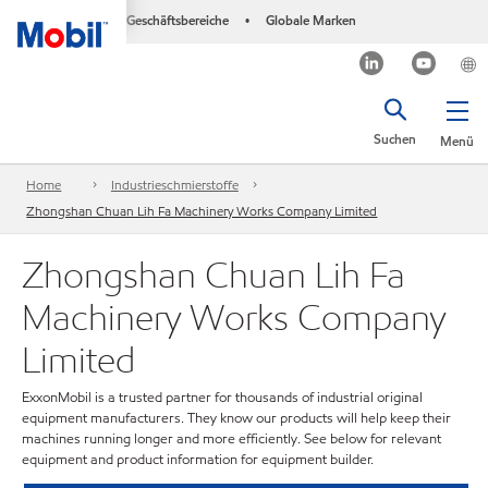
Geschäftsbereiche
Globale Marken
•
Suchen
Menü
Home
Industrieschmierstoffe
Zhongshan Chuan Lih Fa Machinery Works Company Limited
Zhongshan Chuan Lih Fa
Machinery Works Company
Limited
ExxonMobil is a trusted partner for thousands of industrial original
equipment manufacturers. They know our products will help keep their
machines running longer and more efficiently. See below for relevant
equipment and product information for equipment builder.