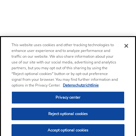
This website uses cookies and other tracking technologies to
enhance user experience and to analyze performance and
traffic on our website. We also share information about your
use of our site with our social media, advertising and analytics
partners, but you may opt out of this sharing by using the
“Reject optional cookies” button or by opt-out preference
signal from your browser. You may find further information and
options in the Privacy Center.
Datenschutzrichtlinie
Privacy center
Reject optional cookies
Accept optional cookies