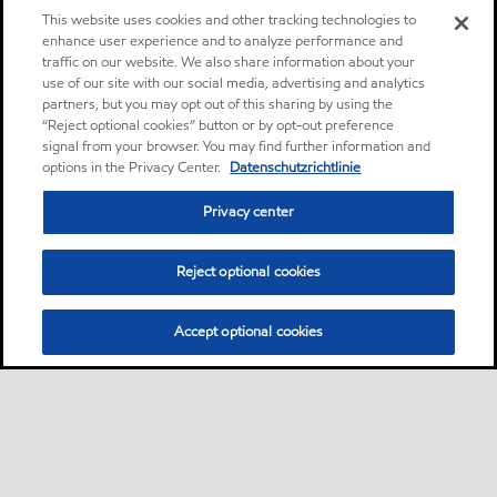
This website uses cookies and other tracking technologies to
enhance user experience and to analyze performance and
traffic on our website. We also share information about your
use of our site with our social media, advertising and analytics
partners, but you may opt out of this sharing by using the
“Reject optional cookies” button or by opt-out preference
signal from your browser. You may find further information and
options in the Privacy Center.
Datenschutzrichtlinie
Privacy center
Reject optional cookies
Accept optional cookies