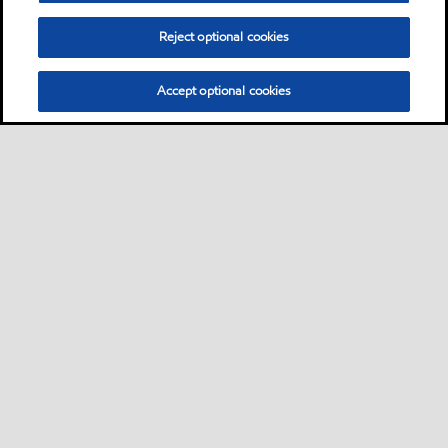
Reject optional cookies
Accept optional cookies
Sitemap
Industrieschmierstoffe
Lösungen nach Branche
•
•
•
Technische Ressourcen
Services
Kontakt
Nachhaltigkeit
•
•
•
•
•