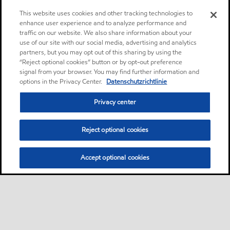
This website uses cookies and other tracking technologies to
enhance user experience and to analyze performance and
traffic on our website. We also share information about your
use of our site with our social media, advertising and analytics
partners, but you may opt out of this sharing by using the
“Reject optional cookies” button or by opt-out preference
signal from your browser. You may find further information and
options in the Privacy Center.
Datenschutzrichtlinie
Privacy center
Reject optional cookies
Accept optional cookies