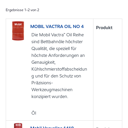
Ergebnisse
1
-
2
von
2
MOBIL VACTRA OIL NO 4
Produkt
Die Mobil Vactra™ Oil Reihe
sind Bettbahnöle höchster
Qualität, die speziell für
höchste Anforderungen an
Genauigkeit,
Kühlschmierstoffabscheidun
g und für den Schutz von
Präzisions-
Werkzeugmaschinen
konzipiert wurden.
Öl