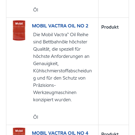
Öl
MOBIL VACTRA OIL NO 2
Produkt
Die Mobil Vactra™ Oil Reihe
sind Bettbahnöle höchster
Qualität, die speziell für
höchste Anforderungen an
Genauigkeit,
Kühlschmierstoffabscheidun
g und für den Schutz von
Präzisions-
Werkzeugmaschinen
konzipiert wurden.
Öl
MOBIL VACTRA OIL NO 4
Produkt