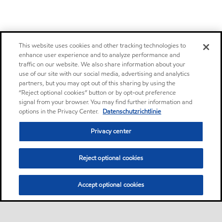
This website uses cookies and other tracking technologies to
enhance user experience and to analyze performance and
traffic on our website. We also share information about your
use of our site with our social media, advertising and analytics
partners, but you may opt out of this sharing by using the
“Reject optional cookies” button or by opt-out preference
signal from your browser. You may find further information and
options in the Privacy Center.
Datenschutzrichtlinie
Privacy center
Reject optional cookies
Accept optional cookies