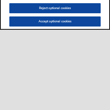
Reject optional cookies
Accept optional cookies
Sitemap
Industrieschmierstoffe
Lösungen nach Branche
•
•
•
Technische Ressourcen
Services
Kontakt
Nachhaltigkeit
•
•
•
•
•