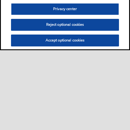
Privacy center
Reject optional cookies
Accept optional cookies
Sitemap
Industrieschmierstoffe
Lösungen nach Branche
•
•
•