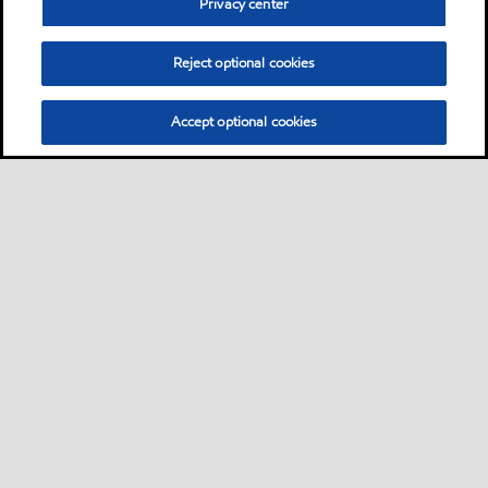
Privacy center
Reject optional cookies
Accept optional cookies
Sitemap
Industrieschmierstoffe
Lösungen nach Branche
•
•
•