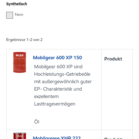
Synthetisch
Nein
Ergebnisse
1
-
2
von
2
Mobilgear 600 XP 150
Produkt
Mobilgear 600 XP sind
Hochleistungs-Getriebeöle
mit außergewöhnlich guter
EP- Charakteristik und
exzellentem
Lasttragevermögen
Öl
Mobilgrease XHP 222