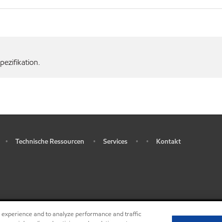
ezifikation.
Technische Ressourcen
Services
Kontakt
•
•
•
•
r experience and to analyze performance and traffic