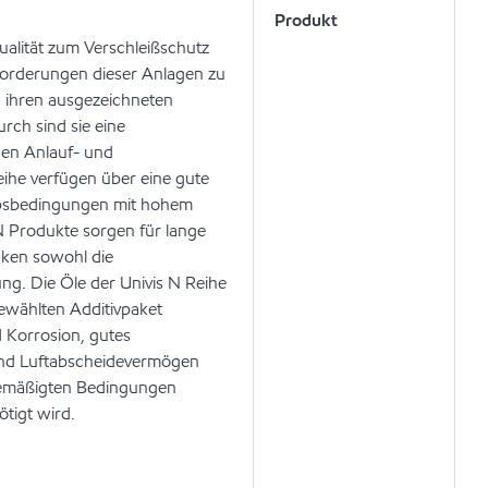
Produkt
ualität zum Verschleißschutz
forderungen dieser Anlagen zu
u ihren ausgezeichneten
rch sind sie eine
hen Anlauf- und
eihe verfügen über eine gute
iebsbedingungen mit hohem
 Produkte sorgen für lange
nken sowohl die
g. Die Öle der Univis N Reihe
ewählten Additivpaket
d Korrosion, gutes
und Luftabscheidevermögen
r gemäßigten Bedingungen
tigt wird.