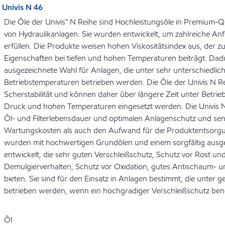
Univis N 46
Die Öle der Univis™ N Reihe sind Hochleistungsöle in Premium-Q
von Hydraulikanlagen. Sie wurden entwickelt, um zahlreiche An
erfüllen. Die Produkte weisen hohen Viskositätsindex aus, der z
Eigenschaften bei tiefen und hohen Temperaturen beiträgt. Dadu
ausgezeichnete Wahl für Anlagen, die unter sehr unterschiedlic
Betriebstemperaturen betrieben werden. Die Öle der Univis N R
Scherstabilität und können daher über längere Zeit unter Betr
Druck und hohen Temperaturen eingesetzt werden. Die Univis N
Öl- und Filterlebensdauer und optimalen Anlagenschutz und se
Wartungskosten als auch den Aufwand für die Produktentsorgun
wurden mit hochwertigen Grundölen und einem sorgfältig ausg
entwickelt, die sehr guten Verschleißschutz, Schutz vor Rost un
Demulgierverhalten, Schutz vor Oxidation, gutes Antischaum- 
bieten. Sie sind für den Einsatz in Anlagen bestimmt, die unte
betrieben werden, wenn ein hochgradiger Verschleißschutz benö
Öl